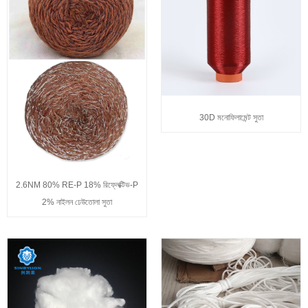
30D মনোফিলামেন্ট সুতা
2.6NM 80% RE-P 18% রিফ্লেক্টিভ-P
2% নাইলন ঢেউতোলা সুতা