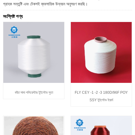
গ্রাহক সন্তুষ্টি এবং টেকসই ব্যবসায়িক উন্নয়ন অনুসরণ করছি।
সংশ্লিষ্ট পণ্য
কাঁচা সাদা পলিয়েস্টার টুইস্টেড সুতা
FLY CEY -1 -2 -3 180D/96F POY
SSY টুইস্টেড ইয়ার্ন