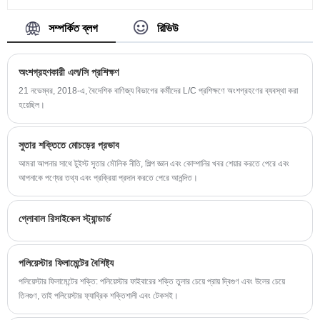
পলিয়েস্টার টুইস্টেড সুতা জন্য, আমরা বিভিন্ন স্পেসিফিকেশন আছে.
উদাহরণস্বরূপ, আপনার চয়ন করার জন্য আমাদের কাছে আধা
সম্পর্কিত ব্লগ
রিভিউ
নিস্তেজ, সম্পূর্ণ নিস্তেজ, উজ্জ্বল এবং ট্রাইলোবাল উজ্জ্বল রয়েছে।
টুইস্ট নম্বর 80TPM থেকে 1000TPM পর্যন্ত। আমরা ছোট
অংশগ্রহণকারী এল/সি প্রশিক্ষণ
অর্ডার গ্রহণ করি এবং বিনামূল্যে নমুনা প্রদান করা হয়।
21 নভেম্বর, 2018-এ, বৈদেশিক বাণিজ্য বিভাগের কর্মীদের L/C প্রশিক্ষণে অংশগ্রহণের ব্যবস্থা করা
হয়েছিল।
সুতার শক্তিতে মোচড়ের প্রভাব
আমরা আপনার সাথে টুইস্ট সুতার মৌলিক নীতি, শিল্প জ্ঞান এবং কোম্পানির খবর শেয়ার করতে পেরে এবং
আপনাকে পণ্যের তথ্য এবং প্রক্রিয়া প্রদান করতে পেরে আনন্দিত।
গ্লোবাল রিসাইকেল স্ট্যান্ডার্ড
পলিয়েস্টার ফিলামেন্টের বৈশিষ্ট্য
পলিয়েস্টার ফিলামেন্টের শক্তি: পলিয়েস্টার ফাইবারের শক্তি তুলার চেয়ে প্রায় দ্বিগুণ এবং উলের চেয়ে
তিনগুণ, তাই পলিয়েস্টার ফ্যাব্রিক শক্তিশালী এবং টেকসই।