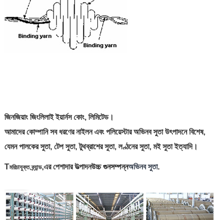
জিনজিয়াং জিংলিলাই ইয়ার্নস কোং, লিমিটেড।
আমাদের কোম্পানি সব ধরণের নাইলন এবং পলিয়েস্টার অভিনব সুতা উৎপাদনে বিশেষ,
যেমন পালকের সুতা, টেপ সুতা, টুথব্রাশের সুতা, লণ্ঠনের সুতা, মই সুতা ইত্যাদি।
T
,
এর পেশাদার উত্পাদন
উচ্চ গুনসম্পন্ন
অভিনব সুতা
.
মরিচাযুক্ত ব্র্যান্ড