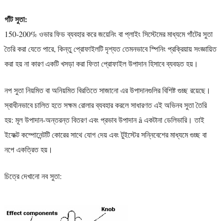
গাঁট সুতা:
150-200% ওভার ফিড ব্যবহার করে জয়েনিং বা প্লাইং সিস্টেমের মাধ্যমে গাঁটের সুতা
তৈরি করা যেতে পারে, কিন্তু প্রোফাইলটি দৃশ্যত তেমনভাবে স্পিনিং প্রক্রিয়ায় সংজ্ঞায়িত
করা হয় না কারণ একটি খসড়া করা ফিতা প্রোফাইল উপাদান হিসাবে ব্যবহৃত হয়।
নপ সুতা নিয়মিত বা অনিয়মিত বিরতিতে সাজানো এর উপাদানগুলির বিশিষ্ট গুচ্ছ রয়েছে।
স্বাধীনভাবে চালিত হতে সক্ষম রোলার ব্যবহার করলে সাধারণত এই অভিনব সুতা তৈরি
হয়: মূল উপাদান-অন্তরন্ত বিতরণ এবং প্রভাব উপাদান â একটানা ডেলিভারি। তাই
ইফেক্ট কম্পোনেন্টটি কোরের সাথে যোগ দেয় এবং টুইস্টের সন্নিবেশের মাধ্যমে গুচ্ছ বা
নপে একত্রিত হয়।
চিত্রে দেখানো নব সুতা: